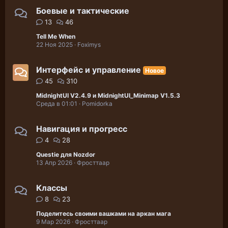
Боевые и тактические
13
46
Tell Me When
22 Ноя 2025
Foximys
Интерфейс и управление
Новое
45
310
MidnightUI V2.4.9 и MidnightUI_Minimap V1.5.3
Среда в 01:01
Pomidorka
Навигация и прогресс
4
28
Questie для Nozdor
13 Апр 2026
Фросттаар
Классы
8
23
Поделитесь своими вашками на аркан мага
9 Мар 2026
Фросттаар